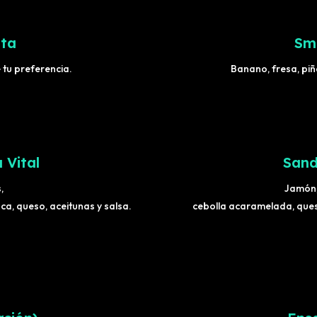
uta
Sm
 tu preferencia.
Banano, fresa, pi
 Vital
Sand
,
Jamón,
a, queso, aceitunas y salsa.
cebolla acaramelada, ques