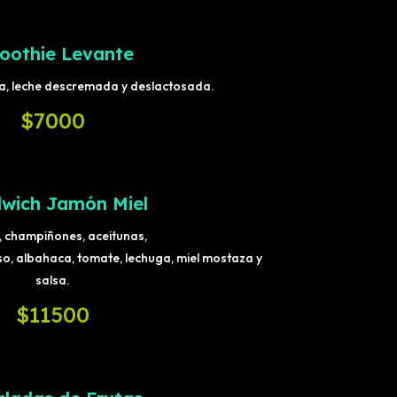
oothie Levante
ña, leche descremada y deslactosada.
$7000
wich Jamón Miel
 champiñones, aceitunas,
o, albahaca, tomate, lechuga, miel mostaza y
salsa.
$11500