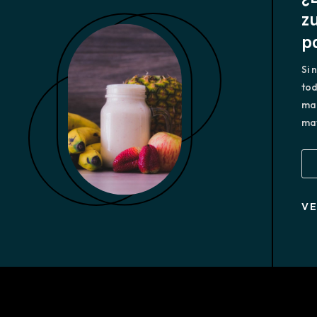
z
p
Si 
tod
man
ma
V